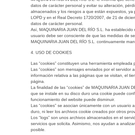
datos de carácter personal y evitar su alteración, pérd
almacenados y los riesgos a que están expuestos, ya pr
LOPD y en el Real Decreto 1720/2007, de 21 de diciem
datos de carácter personal.
Así, MAQUINARIA JUAN DEL RÍO S.L. ha establecido medi
usuario debe ser consciente de que las medidas de se
MAQUINARIA JUAN DEL RÍO S.L. continuamente mantiene 
4. USO DE COOKIES
Las “cookies” constituyen una herramienta empleada p
Las “cookies” son mensajes enviados por el servidor 
información relativa a las páginas que se visitan, el t
página.
La finalidad de las “cookies” de MAQUINARIA JUAN DEL 
que se instale en su disco duro una cookie puede conf
funcionamiento del website puede disminuir.
Las “cookies” se asocian únicamente con un usuario an
duro, ni leer los archivos cookie creados por otros pr
Los “logs” son unos archivos almacenados en el serv
servicios que solicita. Asimismo, nos ayudan a analiza
posible.