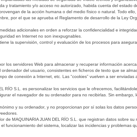
ida y tratamiento y/o acceso no autorizado, habida cuenta del estado de
ovengan de la acción humana o del medio físico o natural. Todo ello, d
bre, por el que se aprueba el Reglamento de desarrollo de la Ley Org
das adicionales en orden a reforzar la confidencialidad e integridad 
guridad en Internet no son inexpugnables.
la supervisión, control y evaluación de los procesos para asegurar e
or los servidores Web para almacenar y recuperar información acerca
al ordenador del usuario, consistentes en ficheros de texto que se al
iempo de conexión a Internet, etc. Las “cookies” vuelven a ser enviadas 
RÍO S.L. es personalizar los servicios que le ofrecemos, facilitándol
igurar el navegador de su ordenador para no recibirlas. Sin embargo, l
ónimo y su ordenador, y no proporcionan por sí solas los datos persona
oveedores.
idor de MAQUINARIA JUAN DEL RÍO S.L. que registran datos sobre su n
r el funcionamiento del sistema, localizar las incidencias y problemas 