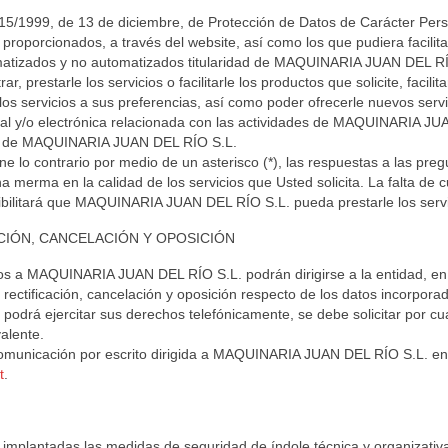
a 15/1999, de 13 de diciembre, de Protección de Datos de Carácter 
proporcionados, a través del website, así como los que pudiera facilitar
tomatizados y no automatizados titularidad de MAQUINARIA JUAN DEL R
ar, prestarle los servicios o facilitarle los productos que solicite, facil
os servicios a sus preferencias, así como poder ofrecerle nuevos servic
tal y/o electrónica relacionada con las actividades de MAQUINARIA JUA
os de MAQUINARIA JUAN DEL RÍO S.L.
lo contrario por medio de un asterisco (*), las respuestas a las preg
una merma en la calidad de los servicios que Usted solicita. La falta
ibilitará que MAQUINARIA JUAN DEL RÍO S.L. pueda prestarle los servicio
ACIÓN, CANCELACIÓN Y OPOSICIÓN
tos a MAQUINARIA JUAN DEL RÍO S.L. podrán dirigirse a la entidad, en s
rectificación, cancelación y oposición respecto de los datos incorporad
o podrá ejercitar sus derechos telefónicamente, se debe solicitar por c
alente.
omunicación por escrito dirigida a MAQUINARIA JUAN DEL RÍO S.L. en la 
t
.
plantadas las medidas de seguridad de índole técnica y organizativa