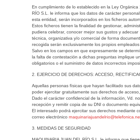
En cumplimiento de lo establecido en la Ley Orgánic
RÍO S.L. le informa que los datos de carácter personal 
esta entidad, serán incorporados en los ficheros au
Estos ficheros tienen la finalidad de gestionar, administr
pudiera celebrar, conocer mejor sus gustos y adecuar l
técnica, organizativa y/o comercial de forma documen
recogida serán exclusivamente los propios emplead
Salvo en los campos en que expresamente se determine 
la falta de contestación a dichas preguntas implique 
obligatorios o el suministro de datos incorrectos impos
2. EJERCICIO DE DERECHOS: ACCESO, RECTIFIC
Aquellas personas físicas que hayan facilitado sus da
poder ejercitar gratuitamente sus derechos de acceso, 
Dado el carácter confidencial de la información, Vd. n
recepción y remitir copia de su DNI o documento equiv
El interesado podrá ejercitar sus derechos mediante c
correo electrónico
maquinariajuandelrio@telefonica.ne
3. MEDIDAS DE SEGURIDAD
MAQUINARIA JUAN DEL RÍO S.L. le informa que tiene im