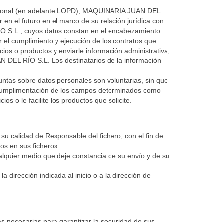
Personal (en adelante LOPD), MAQUINARIA JUAN DEL
 en el futuro en el marco de su relación jurídica con
ÍO S.L., cuyos datos constan en el encabezamiento.
itar el cumplimiento y ejecución de los contratos que
ios o productos y enviarle información administrativa,
N DEL RÍO S.L. Los destinatarios de la información
untas sobre datos personales son voluntarias, sin que
 de cumplimentación de los campos determinados como
s o le facilite los productos que solicite.
u calidad de Responsable del fichero, con el fin de
os en sus ficheros.
ualquier medio que deje constancia de su envío y de su
dirección indicada al inicio o a la dirección de
s necesarias para garantizar la seguridad de sus