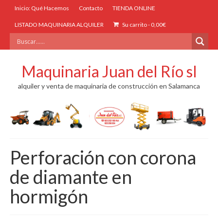
Inicio: Qué Hacemos
Contacto
TIENDA ONLINE
LISTADO MAQUINARIA ALQUILER
Su carrito
-
0,00
€
Maquinaria Juan del Río sl
alquiler y venta de maquinaria de construcción en Salamanca
Perforación con corona
de diamante en
hormigón